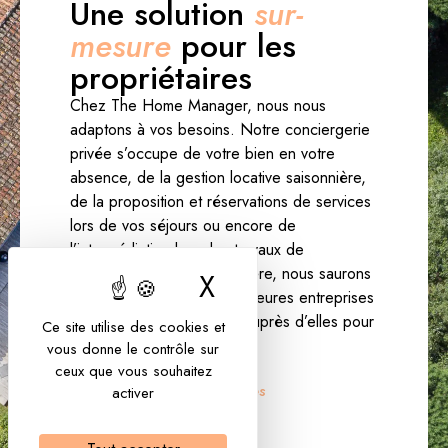
Une solution
sur-
mesure
pour les
propriétaires
Chez The Home Manager, nous nous
adaptons à vos besoins. Notre conciergerie
privée s’occupe de votre bien en votre
absence, de la gestion locative saisonnière,
de la proposition et réservations de services
lors de vos séjours ou encore de
l’intermédiation lors des travaux de
rénovation. Sur cette-dernière, nous saurons
X
Masquer le bandea
vous recommander les meilleures entreprises
locales et assurer le suivi auprès d’elles pour
Ce site utilise des cookies et
tous vos travaux.
vous donne le contrôle sur
ceux que vous souhaitez
Nos services
activer