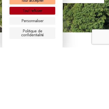
Tout accepter
Tout refuser
Personnaliser
Politique de
confidentialité
La
gestion de votre bien
dans le Golfe de Saint-
Tropez
The Home Manager, c’est bien plus qu’une
conciergerie privée du Golfe de Saint-Tropez. Nous
sommes un vrai intermédiaire pour la gestion de votre
maison. De la propreté à la surveillance en passant
par la gestion de travaux, nous organisons la vie de