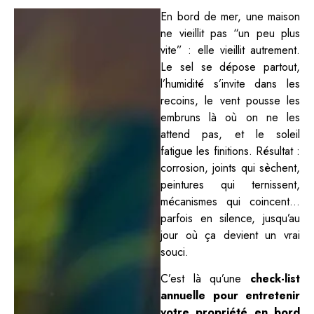
En bord de mer, une maison
ne vieillit pas “un peu plus
vite” : elle vieillit autrement.
Le sel se dépose partout,
l’humidité s’invite dans les
recoins, le vent pousse les
embruns là où on ne les
attend pas, et le soleil
fatigue les finitions. Résultat :
corrosion, joints qui sèchent,
peintures qui ternissent,
mécanismes qui coincent…
parfois en silence, jusqu’au
jour où ça devient un vrai
souci.
C’est là qu’une
check-list
annuelle pour entretenir
votre propriété en bord