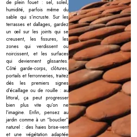
de plein fouet : sel, soleil,
humidité, parfois même du
sable qui s’incruste. Sur les
terrasses et dallages, gardez
un œil sur les joints qui se
creusent, les fissures, les
zones qui verdissent ou
noircissent, et les surfaces
qui deviennent glissantes.
Côté garde-corps, clôtures,
portails et ferronneries, traitez
dès les premiers signes
d’écaillage ou de rouille : au
littoral, ça peut progresser
bien plus vite qu’on ne
l’imagine. Enfin, pensez au
jardin comme à un “bouclier”
naturel : des haies brise-vent
et une végétation adaptée