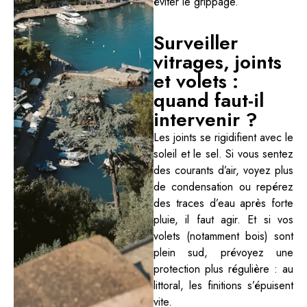
éviter le grippage.
Surveiller
vitrages, joints
et volets :
quand faut-il
intervenir ?
Les joints se rigidifient avec le
soleil et le sel. Si vous sentez
des courants d’air, voyez plus
de condensation ou repérez
des traces d’eau après forte
pluie, il faut agir. Et si vos
volets (notamment bois) sont
plein sud, prévoyez une
protection plus régulière : au
littoral, les finitions s’épuisent
vite.