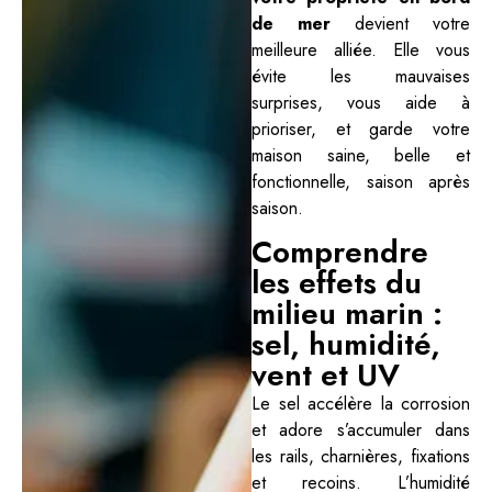
de mer
devient votre
meilleure alliée. Elle vous
évite les mauvaises
surprises, vous aide à
prioriser, et garde votre
maison saine, belle et
fonctionnelle, saison après
saison.
Comprendre
les effets du
milieu marin :
sel, humidité,
vent et UV
Le sel accélère la corrosion
et adore s’accumuler dans
les rails, charnières, fixations
et recoins. L’humidité