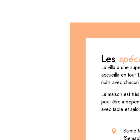
Les
spéci
La villa a une sup
accueillir en tou
nuits avec chacun 
La maison est très
peut être indépen
avec table et salo
Sainte 
(Semap