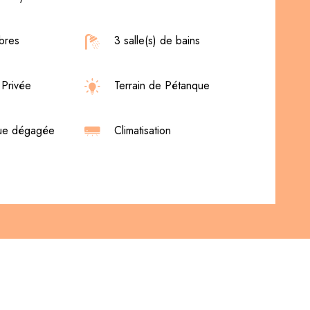
bres
3 salle(s) de bains
 Privée
Terrain de Pétanque
vue dégagée
Climatisation