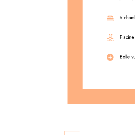
6 cham
Piscine
Belle 