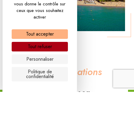
vous donne le contrôle sur
ceux que vous souhaitez
activer
Tout accepter
Tout refuser
Personnaliser
Nos
Tarifications
Politique de
confidentialité
Basse saison
D’Octobre à Avril (hors fêtes de fin d’année)
350€
La nuitée (3 nuits minimum)