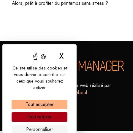
Alors, prêt à profiter du printemps sans stress ?
X
Masquer le bandea
Ce site utilise des cookies et
vous donne le contrôle sur
ceux que vous souhaitez
Politiques
Mentions
Site web réalisé par
activer
de
légales
Webeol
.
confidentialité
Tout accepter
Tout refuser
Personnaliser