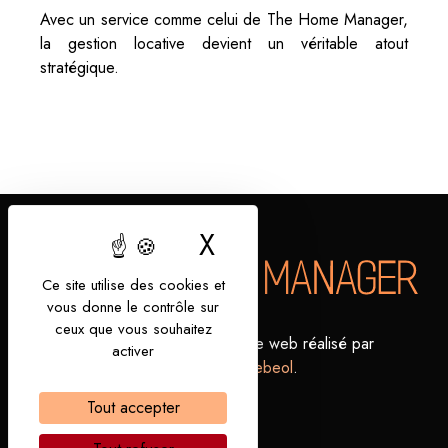
Avec un service comme celui de The Home Manager,
la gestion locative devient un véritable atout
stratégique.
X
Masquer le bandea
Ce site utilise des cookies et
vous donne le contrôle sur
ceux que vous souhaitez
Politiques
Mentions
Site web réalisé par
activer
de
légales
Webeol
.
confidentialité
Tout accepter